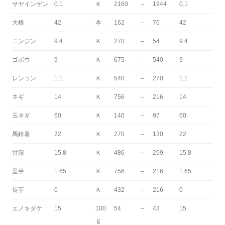
サヤインゲン
0.1
Ｋ
2160
–
1944
0.1
大根
42
本
162
–
76
42
ニンジン
9.4
Ｋ
270
–
54
9.4
ゴボウ
9
Ｋ
675
–
540
9
レンコン
1.1
Ｋ
540
–
270
1.1
ネギ
14
Ｋ
756
–
216
14
玉ネギ
60
Ｋ
140
–
97
60
馬鈴薯
22
Ｋ
270
–
130
22
甘藷
15.8
Ｋ
486
–
259
15.8
里芋
1.65
Ｋ
756
–
216
1.65
長芋
0
Ｋ
432
–
216
0
エノキダケ
15
100
54
–
43
15
ｇ