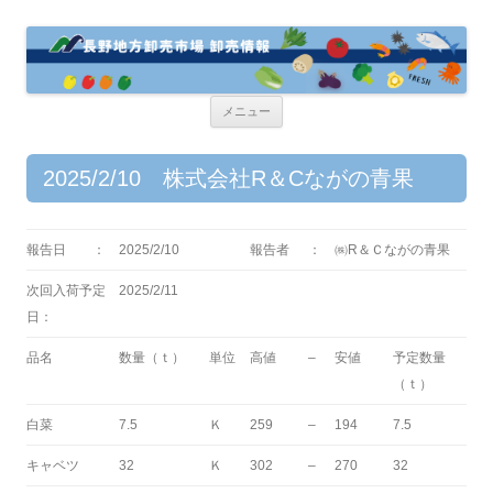
コ
メニュー
ン
テ
ン
ツ
2025/2/10 株式会社R＆Cながの青果
へ
ス
キ
ッ
プ
報告日 ：
2025/2/10
報告者
：
㈱R＆Ｃながの青果
次回入荷予定
2025/2/11
日：
品名
数量（ｔ）
単位
高値
–
安値
予定数量
（ｔ）
白菜
7.5
Ｋ
259
–
194
7.5
キャベツ
32
Ｋ
302
–
270
32