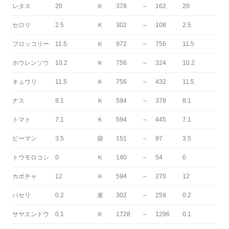
レタス
20
Ｋ
378
–
162
20
セロリ
2.5
Ｋ
302
–
108
2.5
ブロッコリー
11.5
Ｋ
972
–
756
11.5
ホウレンソウ
10.2
Ｋ
756
–
324
10.2
キュウリ
11.5
Ｋ
756
–
432
11.5
ナス
8.1
Ｋ
594
–
378
8.1
トマト
7.1
Ｋ
594
–
445
7.1
ピーマン
3.5
袋
151
–
97
3.5
トウモロコシ
0
Ｋ
140
–
54
0
カボチャ
12
Ｋ
594
–
270
12
パセリ
0.2
束
302
–
259
0.2
サヤエンドウ
0.1
Ｋ
1728
–
1296
0.1