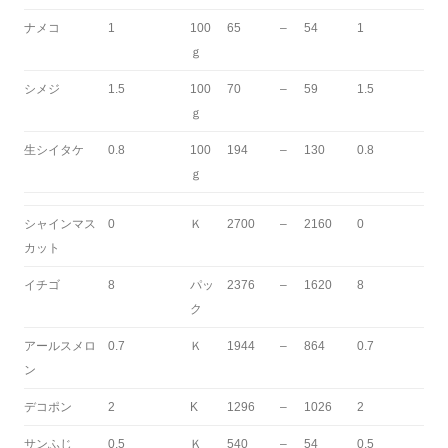
ナメコ
1
100
65
–
54
1
ｇ
シメジ
1.5
100
70
–
59
1.5
ｇ
生シイタケ
0.8
100
194
–
130
0.8
ｇ
シャインマス
0
Ｋ
2700
–
2160
0
カット
イチゴ
8
パッ
2376
–
1620
8
ク
アールスメロ
0.7
Ｋ
1944
–
864
0.7
ン
デコポン
2
K
1296
–
1026
2
サンふじ
0.5
Ｋ
540
–
54
0.5