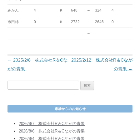
みかん
4
Ｋ
648
–
324
4
市田柿
0
Ｋ
2732
–
2646
0
–
投
←
2025/2/8 株式会社R＆Cな
2025/2/12 株式会社R＆Cなが
稿
がの青果
の青果
→
ナ
検
ビ
索
ゲ
:
ー
市場からのお知らせ
シ
ョ
2026/8/7 株式会社R＆Cながの青果
ン
2026/8/6 株式会社R＆Cながの青果
2026/8/4 株式会社R＆Cながの青果