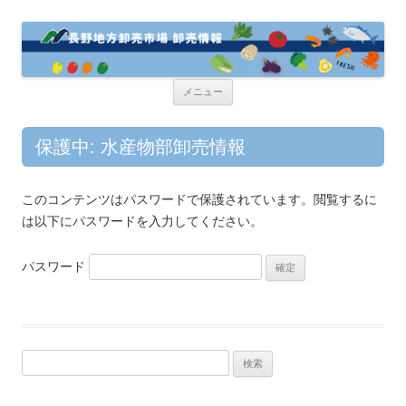
コ
メニュー
ン
テ
ン
ツ
保護中: 水産物部卸売情報
へ
ス
キ
ッ
このコンテンツはパスワードで保護されています。閲覧するに
プ
は以下にパスワードを入力してください。
パスワード
検
索
: