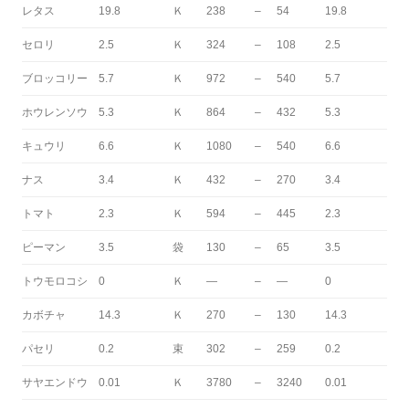
レタス
19.8
Ｋ
238
–
54
19.8
セロリ
2.5
Ｋ
324
–
108
2.5
ブロッコリー
5.7
Ｋ
972
–
540
5.7
ホウレンソウ
5.3
Ｋ
864
–
432
5.3
キュウリ
6.6
Ｋ
1080
–
540
6.6
ナス
3.4
Ｋ
432
–
270
3.4
トマト
2.3
Ｋ
594
–
445
2.3
ピーマン
3.5
袋
130
–
65
3.5
トウモロコシ
0
Ｋ
—
–
—
0
カボチャ
14.3
Ｋ
270
–
130
14.3
パセリ
0.2
束
302
–
259
0.2
サヤエンドウ
0.01
Ｋ
3780
–
3240
0.01