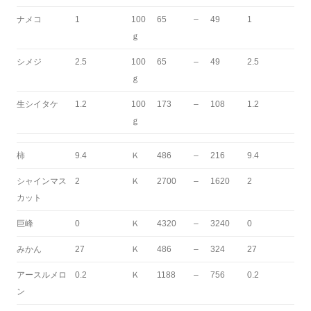
ナメコ
1
100
65
–
49
1
ｇ
シメジ
2.5
100
65
–
49
2.5
ｇ
生シイタケ
1.2
100
173
–
108
1.2
ｇ
柿
9.4
Ｋ
486
–
216
9.4
シャインマス
2
Ｋ
2700
–
1620
2
カット
巨峰
0
Ｋ
4320
–
3240
0
みかん
27
Ｋ
486
–
324
27
アースルメロ
0.2
Ｋ
1188
–
756
0.2
ン