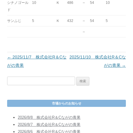
シナノゴール
10
Ｋ
486
–
54
10
ド
サンふじ
5
Ｋ
432
–
54
5
–
投
←
2025/11/7 株式会社R＆Cな
2025/11/10 株式会社R＆Cな
稿
がの青果
がの青果
→
ナ
検
ビ
索
ゲ
:
ー
市場からのお知らせ
シ
ョ
2026/8/8 株式会社R＆Cながの青果
ン
2026/8/7 株式会社R＆Cながの青果
2026/8/6 株式会社R＆Cながの青果