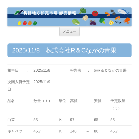
コ
メニュー
ン
テ
ン
ツ
2025/11/8 株式会社R＆Cながの青果
へ
ス
キ
ッ
プ
報告日 ：
2025/11/8
報告者
：
㈱R＆Ｃながの青果
次回入荷予定
2025/11/9
日：
品名
数量（ｔ）
単位
高値
–
安値
予定数量
（ｔ）
白菜
53
Ｋ
97
–
65
53
キャベツ
45.7
Ｋ
140
–
86
45.7