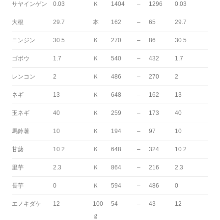
サヤインゲン
0.03
Ｋ
1404
–
1296
0.03
大根
29.7
本
162
–
65
29.7
ニンジン
30.5
Ｋ
270
–
86
30.5
ゴボウ
1.7
Ｋ
540
–
432
1.7
レンコン
2
Ｋ
486
–
270
2
ネギ
13
Ｋ
648
–
162
13
玉ネギ
40
Ｋ
259
–
173
40
馬鈴薯
10
Ｋ
194
–
97
10
甘藷
10.2
Ｋ
648
–
324
10.2
里芋
2.3
Ｋ
864
–
216
2.3
長芋
0
Ｋ
594
–
486
0
エノキダケ
12
100
54
–
43
12
ｇ