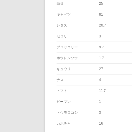
白菜
25
キャベツ
81
レタス
20.7
セロリ
3
ブロッコリー
9.7
ホウレンソウ
1.7
キュウリ
27
ナス
4
トマト
11.7
ピーマン
1
トウモロコシ
3
カボチャ
16