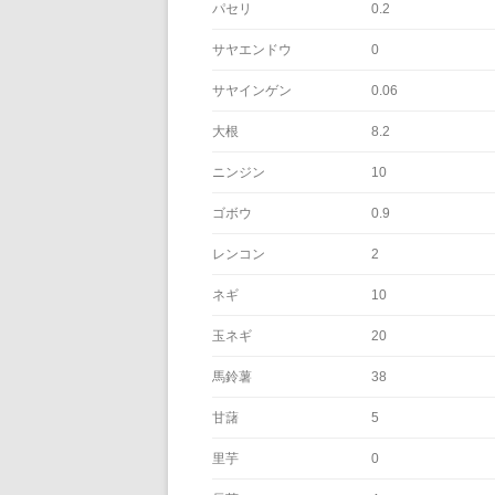
パセリ
0.2
サヤエンドウ
0
サヤインゲン
0.06
大根
8.2
ニンジン
10
ゴボウ
0.9
レンコン
2
ネギ
10
玉ネギ
20
馬鈴薯
38
甘藷
5
里芋
0