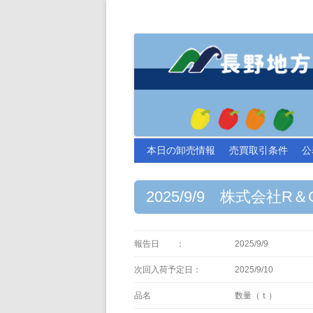
本日の卸売情報
売買取引条件
公
2025/9/9 株式会社
報告日 ：
2025/9/9
次回入荷予定日：
2025/9/10
品名
数量（ｔ）