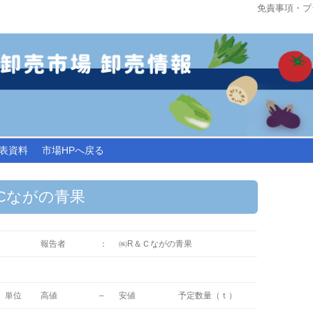
免責事項・プ
コ
表資料
市場HPへ戻る
ン
テ
ン
ツ
へ
R＆Cながの青果
ス
キ
ッ
プ
報告者
：
㈱R＆Ｃながの青果
単位
高値
–
安値
予定数量（ｔ）