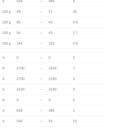
Ｋ
594
–
486
4
100ｇ
49
–
27
30
100ｇ
65
–
43
0.8
100ｇ
54
–
43
2.7
100ｇ
184
–
162
0.8
Ｋ
0
–
0
0
Ｋ
2700
–
1620
7
Ｋ
2700
–
2160
3
Ｋ
4320
–
3240
0
Ｋ
0
–
0
0
Ｋ
648
–
486
1
Ｋ
540
–
54
15