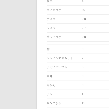
長芋
4
エノキダケ
30
ナメコ
0.8
シメジ
2.7
生シイタケ
0.8
柿
0
シャインマスカット
7
ナガノパープル
3
巨峰
0
みかん
0
ナシ
1
サンつがる
15