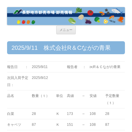
コ
メニュー
ン
テ
ン
ツ
2025/9/11 株式会社R＆Cながの青果
へ
ス
キ
ッ
プ
報告日 ：
2025/9/11
報告者
：
㈱R＆Ｃながの青果
次回入荷予定
2025/9/12
日：
品名
数量（ｔ）
単位
高値
–
安値
予定数量
（ｔ）
白菜
28
Ｋ
173
–
108
28
キャベツ
87
Ｋ
151
–
108
87