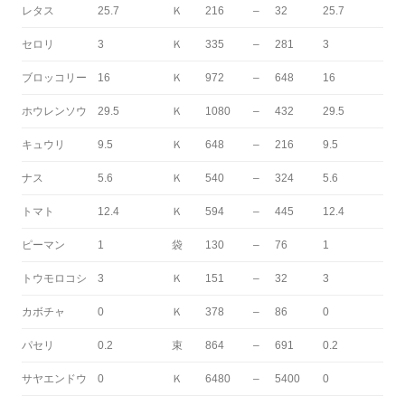
レタス
25.7
Ｋ
216
–
32
25.7
セロリ
3
Ｋ
335
–
281
3
ブロッコリー
16
Ｋ
972
–
648
16
ホウレンソウ
29.5
Ｋ
1080
–
432
29.5
キュウリ
9.5
Ｋ
648
–
216
9.5
ナス
5.6
Ｋ
540
–
324
5.6
トマト
12.4
Ｋ
594
–
445
12.4
ピーマン
1
袋
130
–
76
1
トウモロコシ
3
Ｋ
151
–
32
3
カボチャ
0
Ｋ
378
–
86
0
パセリ
0.2
束
864
–
691
0.2
サヤエンドウ
0
Ｋ
6480
–
5400
0