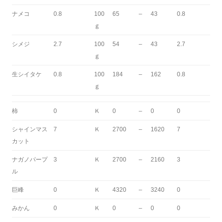
ナメコ
0.8
100
65
–
43
0.8
ｇ
シメジ
2.7
100
54
–
43
2.7
ｇ
生シイタケ
0.8
100
184
–
162
0.8
ｇ
柿
0
Ｋ
0
–
0
0
シャインマス
7
Ｋ
2700
–
1620
7
カット
ナガノパープ
3
Ｋ
2700
–
2160
3
ル
巨峰
0
Ｋ
4320
–
3240
0
みかん
0
Ｋ
0
–
0
0