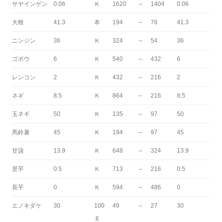
サヤインゲン
0.06
Ｋ
1620
–
1404
0.06
大根
41.3
本
194
–
76
41.3
ニンジン
36
Ｋ
324
–
54
36
ゴボウ
6
Ｋ
540
–
432
6
レンコン
2
Ｋ
432
–
216
2
ネギ
8.5
Ｋ
864
–
216
8.5
玉ネギ
50
Ｋ
135
–
97
50
馬鈴薯
45
Ｋ
194
–
97
45
甘藷
13.9
Ｋ
648
–
324
13.9
里芋
0.5
Ｋ
713
–
216
0.5
長芋
0
Ｋ
594
–
486
0
エノキダケ
30
100
49
–
27
30
ｇ