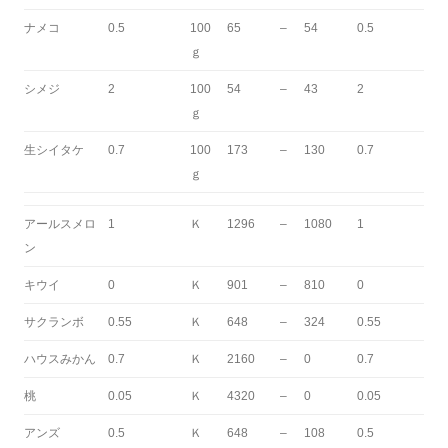
ナメコ
0.5
100
65
–
54
0.5
ｇ
シメジ
2
100
54
–
43
2
ｇ
生シイタケ
0.7
100
173
–
130
0.7
ｇ
アールスメロ
1
Ｋ
1296
–
1080
1
ン
キウイ
0
Ｋ
901
–
810
0
サクランボ
0.55
Ｋ
648
–
324
0.55
ハウスみかん
0.7
Ｋ
2160
–
0
0.7
桃
0.05
Ｋ
4320
–
0
0.05
アンズ
0.5
Ｋ
648
–
108
0.5