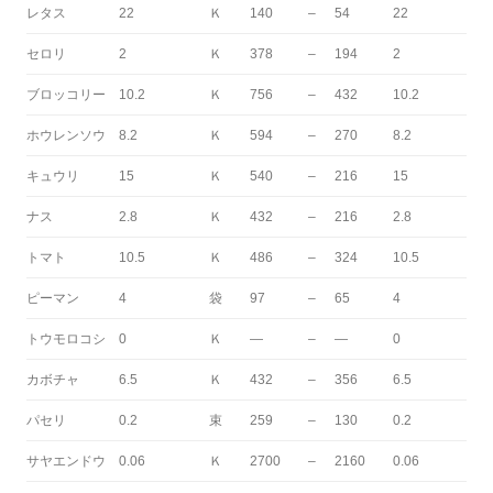
レタス
22
Ｋ
140
–
54
22
セロリ
2
Ｋ
378
–
194
2
ブロッコリー
10.2
Ｋ
756
–
432
10.2
ホウレンソウ
8.2
Ｋ
594
–
270
8.2
キュウリ
15
Ｋ
540
–
216
15
ナス
2.8
Ｋ
432
–
216
2.8
トマト
10.5
Ｋ
486
–
324
10.5
ピーマン
4
袋
97
–
65
4
トウモロコシ
0
Ｋ
—
–
—
0
カボチャ
6.5
Ｋ
432
–
356
6.5
パセリ
0.2
束
259
–
130
0.2
サヤエンドウ
0.06
Ｋ
2700
–
2160
0.06