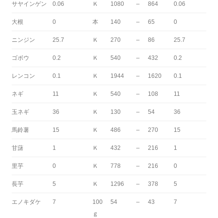
サヤインゲン
0.06
Ｋ
1080
–
864
0.06
大根
0
本
140
–
65
0
ニンジン
25.7
Ｋ
270
–
86
25.7
ゴボウ
0.2
Ｋ
540
–
432
0.2
レンコン
0.1
Ｋ
1944
–
1620
0.1
ネギ
11
Ｋ
540
–
108
11
玉ネギ
36
Ｋ
130
–
54
36
馬鈴薯
15
Ｋ
486
–
270
15
甘藷
1
Ｋ
432
–
216
1
里芋
0
Ｋ
778
–
216
0
長芋
5
Ｋ
1296
–
378
5
エノキダケ
7
100
54
–
43
7
ｇ