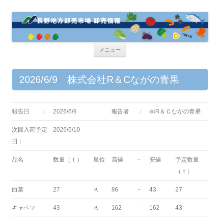
コ
メニュー
ン
テ
ン
ツ
2026/6/9 株式会社R＆Cながの青果
へ
ス
キ
ッ
プ
報告日 ：
2026/6/9
報告者
：
㈱R＆Ｃながの青果
次回入荷予定
2026/6/10
日：
品名
数量（ｔ）
単位
高値
–
安値
予定数量
（ｔ）
白菜
27
Ｋ
86
–
43
27
キャベツ
43
Ｋ
162
–
162
43