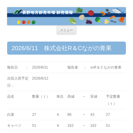
コ
メニュー
ン
テ
ン
ツ
2026/6/11 株式会社R＆Cながの青果
へ
ス
キ
ッ
プ
報告日 ：
2026/6/11
報告者
：
㈱R＆Ｃながの青果
次回入荷予定
2026/6/12
日：
品名
数量（ｔ）
単位
高値
–
安値
予定数量
（ｔ）
白菜
27
Ｋ
86
–
43
27
キャベツ
51
Ｋ
162
–
162
51