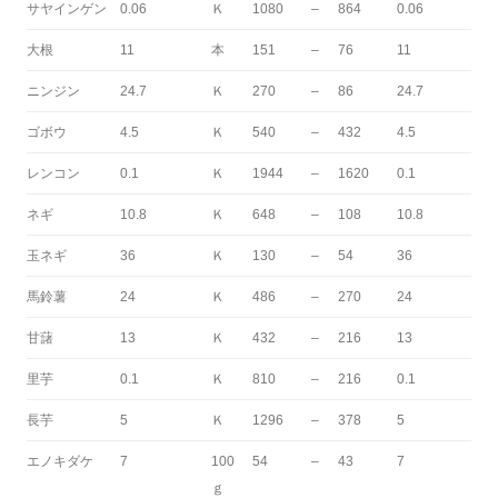
サヤインゲン
0.06
Ｋ
1080
–
864
0.06
大根
11
本
151
–
76
11
ニンジン
24.7
Ｋ
270
–
86
24.7
ゴボウ
4.5
Ｋ
540
–
432
4.5
レンコン
0.1
Ｋ
1944
–
1620
0.1
ネギ
10.8
Ｋ
648
–
108
10.8
玉ネギ
36
Ｋ
130
–
54
36
馬鈴薯
24
Ｋ
486
–
270
24
甘藷
13
Ｋ
432
–
216
13
里芋
0.1
Ｋ
810
–
216
0.1
長芋
5
Ｋ
1296
–
378
5
エノキダケ
7
100
54
–
43
7
ｇ