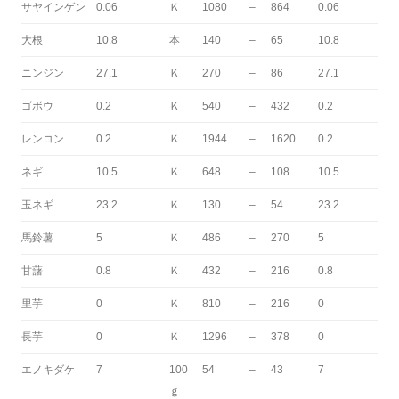
サヤインゲン
0.06
Ｋ
1080
–
864
0.06
大根
10.8
本
140
–
65
10.8
ニンジン
27.1
Ｋ
270
–
86
27.1
ゴボウ
0.2
Ｋ
540
–
432
0.2
レンコン
0.2
Ｋ
1944
–
1620
0.2
ネギ
10.5
Ｋ
648
–
108
10.5
玉ネギ
23.2
Ｋ
130
–
54
23.2
馬鈴薯
5
Ｋ
486
–
270
5
甘藷
0.8
Ｋ
432
–
216
0.8
里芋
0
Ｋ
810
–
216
0
長芋
0
Ｋ
1296
–
378
0
エノキダケ
7
100
54
–
43
7
ｇ