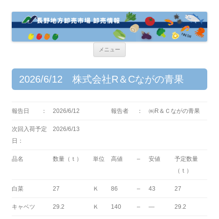
コ
メニュー
ン
テ
ン
ツ
2026/6/12 株式会社R＆Cながの青果
へ
ス
キ
ッ
プ
報告日 ：
2026/6/12
報告者
：
㈱R＆Ｃながの青果
次回入荷予定
2026/6/13
日：
品名
数量（ｔ）
単位
高値
–
安値
予定数量
（ｔ）
白菜
27
Ｋ
86
–
43
27
キャベツ
29.2
Ｋ
140
–
—
29.2