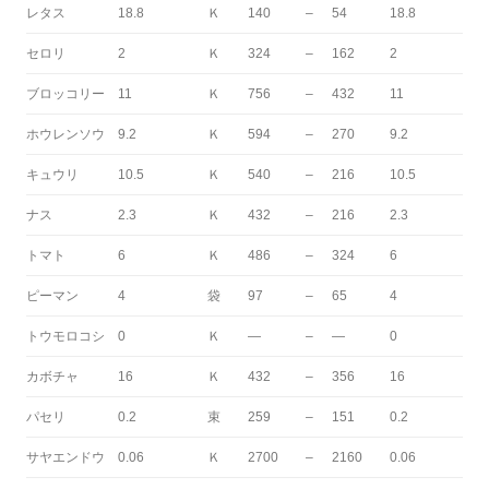
レタス
18.8
Ｋ
140
–
54
18.8
セロリ
2
Ｋ
324
–
162
2
ブロッコリー
11
Ｋ
756
–
432
11
ホウレンソウ
9.2
Ｋ
594
–
270
9.2
キュウリ
10.5
Ｋ
540
–
216
10.5
ナス
2.3
Ｋ
432
–
216
2.3
トマト
6
Ｋ
486
–
324
6
ピーマン
4
袋
97
–
65
4
トウモロコシ
0
Ｋ
—
–
—
0
カボチャ
16
Ｋ
432
–
356
16
パセリ
0.2
束
259
–
151
0.2
サヤエンドウ
0.06
Ｋ
2700
–
2160
0.06