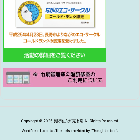
Copyright ©
2026
長野地方卸売市場
All Rights Reserved.
WordPress Luxeritas Theme is provided by "
Thought is free
".