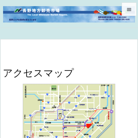


メニュ

サイド

前へ

アクセスマップ
次へ

検索