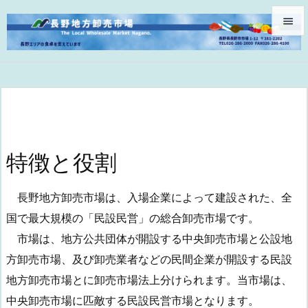


メニュ

サイド

前へ

特徴と役割
次へ

長野地方卸売市場は、入場企業によって建設された、全
検索
国で最大規模の「民設民営」の総合卸売市場です。
市場は、地方公共団体が開設する中央卸売市場と公設地
方卸売市場、及び卸売業者などの民間企業が開設する民設
地方卸売市場とに卸売市場法上分けられます。当市場は、
中央卸売市場に匹敵する民設民営市場となります。