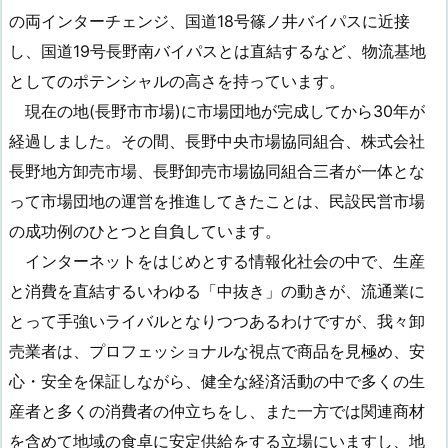
の両インターチェンジ、国道18号篠ノ井バイパスに近接
し、国道19号長野南バイパスとは直結するなど、物流基地
としてのポテンシャルの高さを持っています。
現在の地(長野市市場)に市場団地が完成してから30年が
経過しました。その間、長野中央市場協同組合、株式会社
長野地方卸売市場、長野卸売市場協同組合三者が一体とな
って市場団地の運営を推進してきたことは、民設民営市場
の成功例のひとつと自負しています。
インターネットをはじめとする情報化社会の中で、生産
と消費を直結するいわゆる「中抜き」の動きが、流通業に
とって手強いライバルとなりつつあるわけですが、我々卸
売業者は、プロフェッショナルな視点で商品を見極め、安
心・安全を保証しながら、健全な経済活動の中で多くの生
産者と多くの消費者の仲立ちをし、また一方では関連商材
を含めて地域の食卓に安定供給をする立場にいますし、地