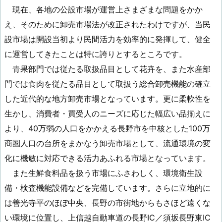
現在、各地の公設市場が運営上さまざまな問題をかか
え、そのために卸売市場法が改正されたわけですが、当民
設市場は開設当初より民間活力を効率的に発揮して、健全
に運営してきたことは特に誇りとするところです。
青果部門では従たる取扱品目として花卉を、また水産部
門では食肉を従たる品目として取扱う総合卸売機能の確立
した近代的な地方卸売市場となっています。更に柔軟性を
生かし、消費者・買受人のニーズに応じた幅広い品揃えに
より、40万弱の人口をかかえる長野市を中核とした100万
商圏人口の台所をまかなう卸売市場として、流通環境の変
化に機敏に対応できる活力あふれる市場となっています。
また生鮮食料品を扱う市場にふさわしく、環境衛生設
備・検査機能設備などを完備しています。さらに立地的に
は善光寺平のほぼ中央、長野の市街地からもさほど遠くな
い環境に位置し、上信越自動車道の長野IC／須坂長野東IC