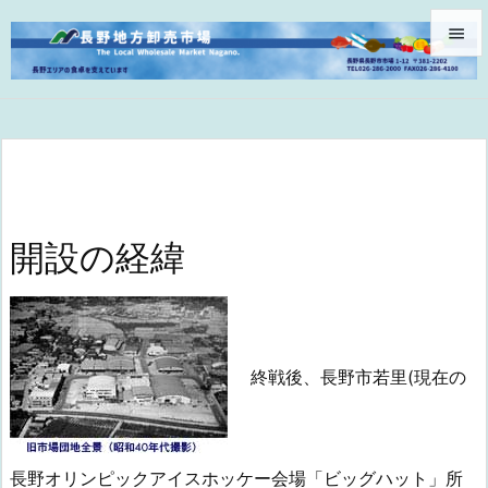


メニュ

サイド

前へ

開設の経緯
次へ

検索
終戦後、長野市若里(現在の
長野オリンピックアイスホッケー会場「ビッグハット」所