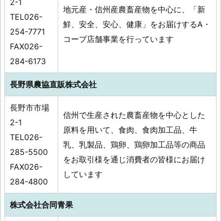
2-1
地元産・信州産農畜産物を中心に、「新
TEL026-
鮮、安全、安心、健康」をお届けするA・
254-7771
コープ店舗事業を行っています
FAX026-
284-6173
長野県農協直販株式会社
長野市市場
信州で生産された農畜産物を中心とした
2-1
原料を用いて、食肉、食肉加工品、牛
TEL026-
乳、乳製品、鶏卵、鶏卵加工品等の商品
285-5500
をお取引様を通じ消費者の皆様にお届け
FAX026-
しています
284-4800
株式会社合同青果