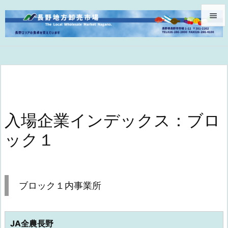


メニュ

サイド

前へ

入場企業インデックス：ブロ
次へ
ック１

検索
ブロック１内事業所
JA全農長野