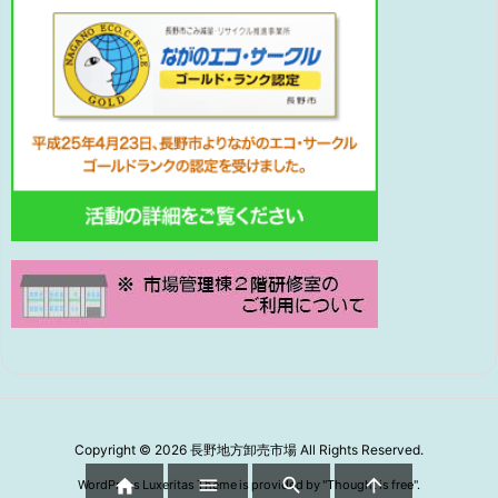
Copyright ©
2026
長野地方卸売市場
All Rights Reserved.




WordPress Luxeritas Theme is provided by "
Thought is free
".