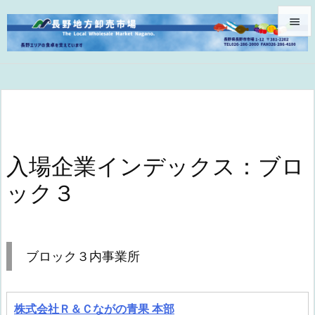


メニュ

サイド

前へ

入場企業インデックス：ブロ
次へ
ック３

検索
ブロック３内事業所
株式会社Ｒ＆Ｃながの青果 本部