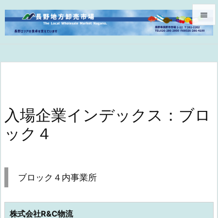


メニュ

サイド

前へ

入場企業インデックス：ブロ
次へ
ック４

検索
ブロック４内事業所
株式会社R&C物流