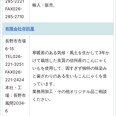
285-2221
輸入・販売。
FAX026-
285-2710
有限会社寺田屋
長野市市場
6-15
寒暖差のある気候・風土を生かして3年か
TEL026-
けて栽培した良質の信州産のこんにゃく
221-3251
いもを使用して、固すぎず独特の味染み
FAX026-
と歯ざわりのある生いもこんにゃくを造
221-2424
っています。
本社・工
業務用加工・その他オリジナル品ご相談
場：長野市
ください。
風間2034-
6